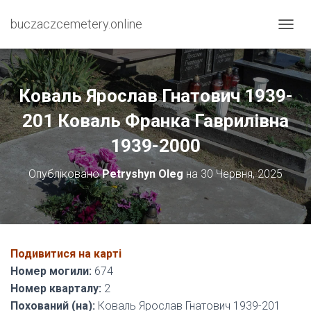
buczaczcemetery.online
П
Е
Р
Е
М
Коваль Ярослав Гнатович 1939-
К
Н
201 Коваль Франка Гаврилівна
У
1939-2000
Т
И
Н
Опубліковано
Petryshyn Oleg
на
30 Червня, 2025
А
В
І
Г
А
Ц
Подивитися на карті
І
Номер могили:
674
Ю
Номер кварталу:
2
Похований (на):
Коваль Ярослав Гнатович 1939-201