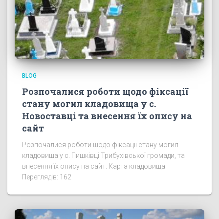
BLOG
Розпочалися роботи щодо фіксації
стану могил кладовища у с.
Новоставці та внесення їх опису на
сайт
Розпочалися роботи щодо фіксації стану могил
кладовища у с. Пишківці Трибухівської громади, та
внесення їх опису на сайт. Карта кладовища
Переглядів: 162