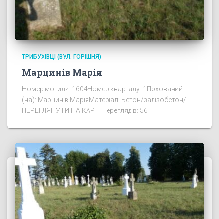
ТРИБУХІВЦІ (ВУЛ. ГОРІШНЯ)
Марцинів Марія
Номер могили: 1604Номер кварталу: 1Похований
(на): Марцинів МаріяМатеріал: Бетон/залізобетон/
ПЕРЕГЛЯНУТИ НА КАРТІ Переглядів: 56