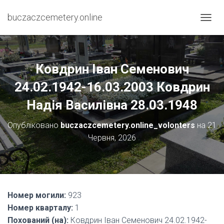
buczaczcemetery.online
П
Е
Р
Е
М
Ковдрин Іван Семенович
К
Н
24.02.1942-16.03.2003 Ковдрин
У
Надія Василівна 28.03.1948
Т
И
Н
Опубліковано
buczaczcemetery.online_volonters
на
21
А
Червня, 2026
В
І
Г
А
Ц
І
Номер могили:
923
Ю
Номер кварталу:
1
Похований (на):
Ковдрин Іван Семенович 24.02.1942-