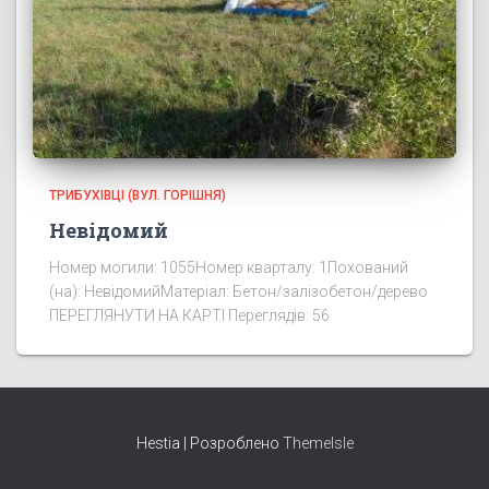
ТРИБУХІВЦІ (ВУЛ. ГОРІШНЯ)
Невідомий
Номер могили: 1055Номер кварталу: 1Похований
(на): НевідомийМатеріал: Бетон/залізобетон/дерево
ПЕРЕГЛЯНУТИ НА КАРТІ Переглядів: 56
Hestia | Розроблено
ThemeIsle