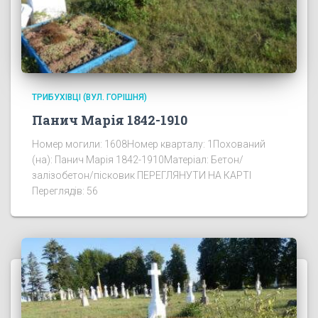
ТРИБУХІВЦІ (ВУЛ. ГОРІШНЯ)
Панич Марія 1842-1910
Номер могили: 1608Номер кварталу: 1Похований
(на): Панич Марія 1842-1910Матеріал: Бетон/
залізобетон/пісковик ПЕРЕГЛЯНУТИ НА КАРТІ
Переглядів: 56