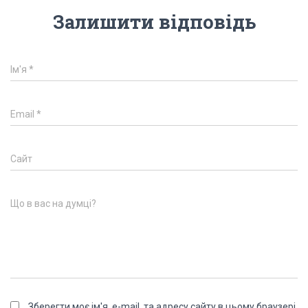
Залишити відповідь
Ім'я
*
Email
*
Сайт
Що в вас на думці?
Зберегти моє ім'я, e-mail, та адресу сайту в цьому браузері