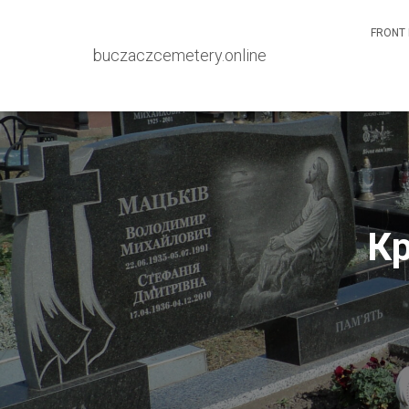
FRONT 
buczaczcemetery.online
Кр