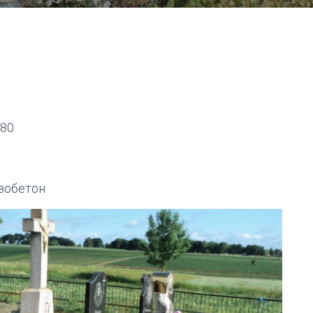
980
зобетон