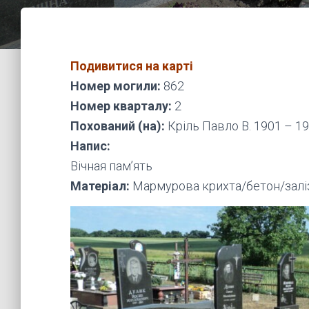
Подивитися на карті
Номер могили:
862
Номер кварталу:
2
Похований (на):
Кріль Павло В. 1901 – 1
Напис:
Вічная пам’ять
Матеріал:
Мармурова крихта/бетон/залі