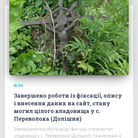
BLOG
Завершено роботи із фіксації, опису
і внесення даних на сайт, стану
могил цілого кладовища у с.
Переволока (Долішня)
Завершилися роботи щодо фіксації стану могил
кладовища у с. Переволока (Долішня), та внесення їх