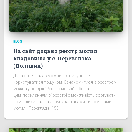
BLOG
На сайт додано реєстр могил
кладовища у с. Переволока
(Долішня)
Дана опція надає можливість зручніше
користуватися пошуком. Ознайомитися із реєстром
можна у розділі “Реєстр могил”, або за
цим посиланням У реєстрі є можливість сортувати
померлих за алфавітом, кварталами чи номерами
могил. Переглядів: 156