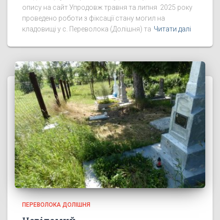
опису на сайт Упродовж травня та липня 2025 року
проведено роботи з фіксації стану могил на
кладовищі у с. Переволока (Долішня) та
Читати далі
ПЕРЕВОЛОКА ДОЛІШНЯ