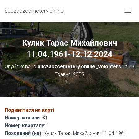
buczaczcemetery.online
П
Е
Р
Е
М
Кулик Тарас Михайлович
К
Н
11.04.1961-12.12.2024
У
Т
Опубліковано
buczaczcemetery.online_volonters
на
18
И
Травня, 2025
Н
А
В
І
Г
А
Подивитися на карті
Ц
І
Номер могили:
81
Ю
Номер кварталу:
1
Похований (на):
Кулик Тарас Михайлович 11.04.1961-