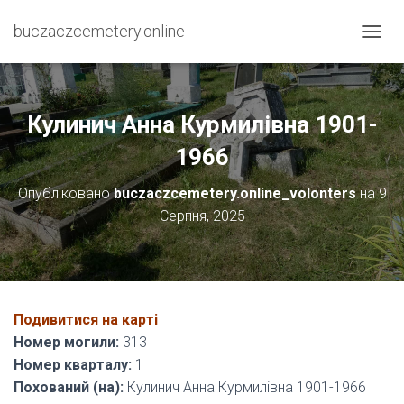
buczaczcemetery.online
П
Е
Р
Е
М
Кулинич Анна Курмилівна 1901-
К
Н
1966
У
Т
Опубліковано
buczaczcemetery.online_volonters
на
9
И
Серпня, 2025
Н
А
В
І
Г
А
Подивитися на карті
Ц
І
Номер могили:
313
Ю
Номер кварталу:
1
Похований (на):
Кулинич Анна Курмилівна 1901-1966