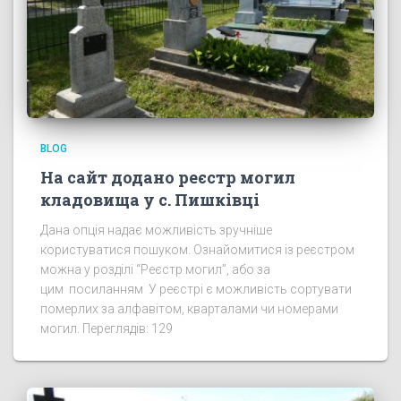
BLOG
На сайт додано реєстр могил
кладовища у с. Пишківці
Дана опція надає можливість зручніше
користуватися пошуком. Ознайомитися із реєстром
можна у розділі “Реєстр могил”, або за
цим посиланням У реєстрі є можливість сортувати
померлих за алфавітом, кварталами чи номерами
могил. Переглядів: 129