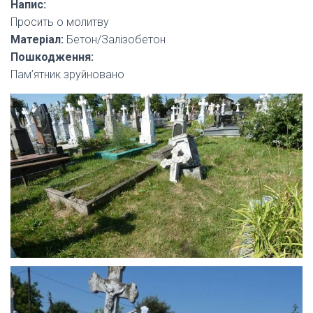
Напис:
Просить о молитву
Матеріал:
Бетон/Залізобетон
Пошкодження:
Пам’ятник зруйновано