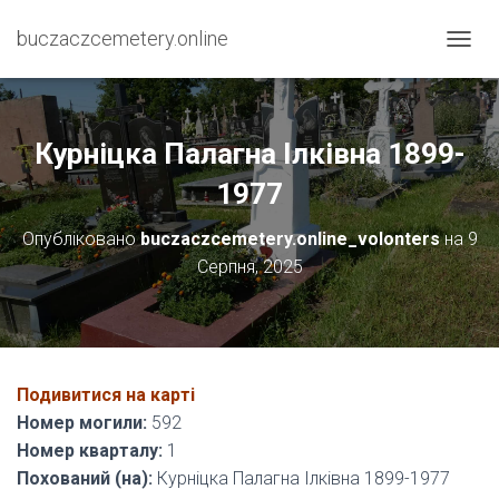
buczaczcemetery.online
П
Е
Р
Е
М
Курніцка Палагна Ілківна 1899-
К
Н
1977
У
Т
Опубліковано
buczaczcemetery.online_volonters
на
9
И
Серпня, 2025
Н
А
В
І
Г
А
Подивитися на карті
Ц
І
Номер могили:
592
Ю
Номер кварталу:
1
Похований (на):
Курніцка Палагна Ілківна 1899-1977