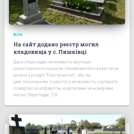
BLOG
На сайт додано реєстр могил
кладовища у с. Пишківці
Дана опція надає можливість зручніше
користуватися пошуком. Ознайомитися із реєстром
можна у розділі “Реєстр могил”, або за
цим посиланням У реєстрі є можливість сортувати
померлих за алфавітом, кварталами чи номерами
могил. Переглядів: 126