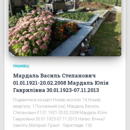
ПИШКІВЦІ
Мардаль Василь Степанович
01.01.1921-20.02.2008 Мардаль Юлія
Гаврилівна 30.01.1923-07.11.2013
Подивитися на карті Номер могили: 14 Номер
кварталу: 1 Похований (на): Мардаль Василь
Степанович 01.01.1921-20.02.2008 Мардаль Юлія
Гаврилівна 30.01.1923-07.11.2013 Напис: Вічна//
пам’ять Матеріал: Граніт Переглядів: 126