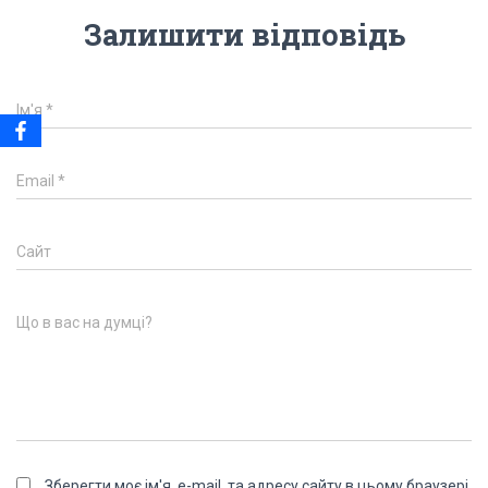
Залишити відповідь
Ім'я
*
Email
*
Сайт
Що в вас на думці?
Зберегти моє ім'я, e-mail, та адресу сайту в цьому браузері