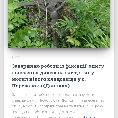
BLOG
Завершено роботи із фіксації, опису
і внесення даних на сайт, стану
могил цілого кладовища у с.
Переволока (Долішня)
Завершилися роботи щодо фіксації стану могил
кладовища у с. Переволока (Долішня), та внесення їх
опису на сайт Упродовж травня та липня 2025 року
проведено роботи з фіксації стану могил на
кладовищі у с. Переволока (Долішня) та
Читати далі