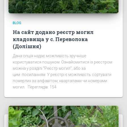
BLOG
На сайт додано реєстр могил
кладовища у с. Переволока
(Долішня)
Дана опція надає можливість зручніше
користуватися пошуком. Ознайомитися із реєстром
можна у розділі “Реєстр могил”, або за
цим посиланням У реєстрі є можливість сортувати
померлих за алфавітом, кварталами чи номерами
могил. Переглядів: 154