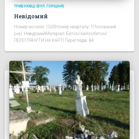
ТРИБУХІВЦІ (ВУЛ. ГОРІШНЯ)
Невідомий
Номер могили: 1500Номер кварталу: 1Похований
(на): НевідомийМатеріал: Бетон/залізобетон/
ПЕРЕГЛЯНУТИ НА КАРТІ Переглядів: 84