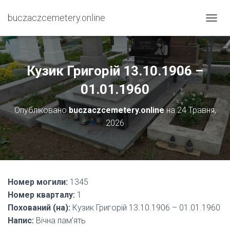
buczaczcemetery.online
П
Е
Р
Е
М
Кузик Григорій 13.10.1906 –
К
Н
01.01.1960
У
Т
Опубліковано
buczaczcemetery.online
на
24 Травня,
И
2026
Н
А
В
І
Г
А
Номер могили:
1345
Ц
І
Номер кварталу:
1
Ю
Похований (на):
Кузик Григорій 13.10.1906 – 01.01.1960
Напис:
Вічна пам’ять