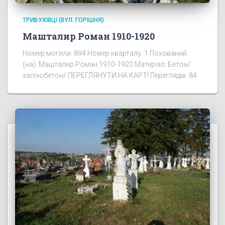
ТРИБУХІВЦІ (ВУЛ. ГОРІШНЯ)
Машталир Роман 1910-1920
Номер могили: 894 Номер кварталу: 1 Похований
(на): Машталир Роман 1910-1920 Матеріал: Бетон/
залізобетон/ ПЕРЕГЛЯНУТИ НА КАРТІ Переглядів: 84