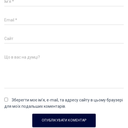
Ім'я
*
Email
*
Сайт
Що в вас на думці?
Зберегти моє ім'я, e-mail, та адресу сайту в цьому браузері
для моїх подальших коментарів.