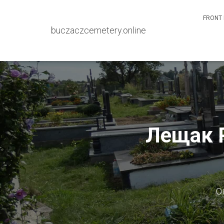
FRONT 
buczaczcemetery.online
Лещак Р
О