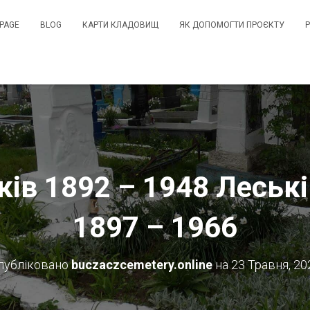
PAGE
BLOG
КАРТИ КЛАДОВИЩ
ЯК ДОПОМОГТИ ПРОЄКТУ
ків 1892 – 1948 Леськ
1897 – 1966
публіковано
buczaczcemetery.online
на
23 Травня, 20