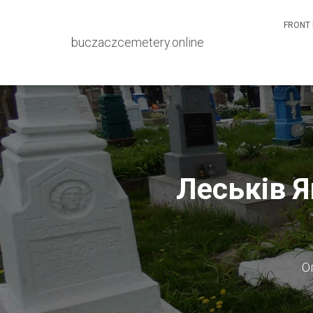
FRONT 
buczaczcemetery.online
Леськів Я
О