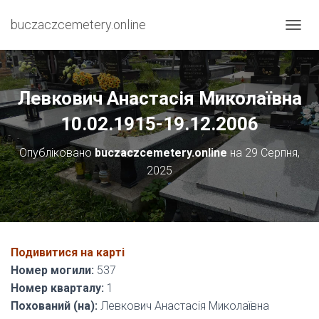
buczaczcemetery.online
П
Е
Р
Е
М
Левкович Анастасія Миколаївна
К
Н
10.02.1915-19.12.2006
У
Т
Опубліковано
buczaczcemetery.online
на
29 Серпня,
И
2025
Н
А
В
І
Г
А
Подивитися на карті
Ц
І
Номер могили:
537
Ю
Номер кварталу:
1
Похований (на):
Левкович Анастасія Миколаївна