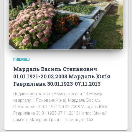
ПИШКІВЦІ
Мардаль Василь Степанович
01.01.1921-20.02.2008 Мардаль Юлія
Гаврилівна 30.01.1923-07.11.2013
Подивитися на карті Номер могили: 14 Номер
кварталу: 1 Похований (на): Мардаль Василь
Степанович 01.01.1921-20.02.2008 Мардаль Юлія
Гаврилівна 30.01.1923-07.11.2013 Напис: Вічна//
пам’ять Матеріал: Граніт Переглядів: 163