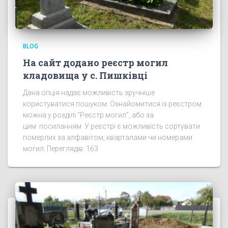
BLOG
На сайт додано реєстр могил
кладовища у с. Пишківці
Дана опція надає можливість зручніше
користуватися пошуком. Ознайомитися із реєстром
можна у розділі “Реєстр могил”, або за
цим посиланням У реєстрі є можливість сортувати
померлих за алфавітом, кварталами чи номерами
могил. Переглядів: 163