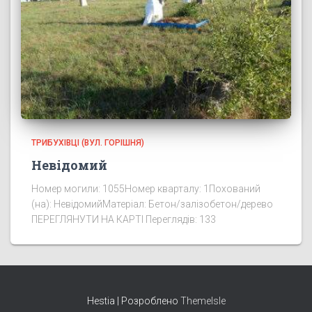
ТРИБУХІВЦІ (ВУЛ. ГОРІШНЯ)
Невідомий
Номер могили: 1055Номер кварталу: 1Похований
(на): НевідомийМатеріал: Бетон/залізобетон/дерево
ПЕРЕГЛЯНУТИ НА КАРТІ Переглядів: 133
Hestia | Розроблено
ThemeIsle