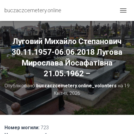
buczaczcemetery.online
П
Е
Р
Е
М
Луговий Михайло Степанович
К
Н
30.11.1957-06.06.2018 Лугова
У
Мирослава Йосафатівна
Т
И
21.05.1962 –
Н
А
В
Опубліковано
buczaczcemetery.online_volonters
на
19
І
Квітня, 2026
Г
А
Ц
І
Ю
Номер могили:
723