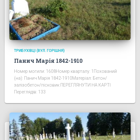
ТРИБУХІВЦІ (ВУЛ. ГОРІШНЯ)
Панич Марія 1842-1910
Номер могили: 1608Номер кварталу: 1Похований
(на): Панич Марія 1842-1910Матеріал: Бетон/
залізобетон/пісковик ПЕРЕГЛЯНУТИ НА КАРТІ
Переглядів: 133