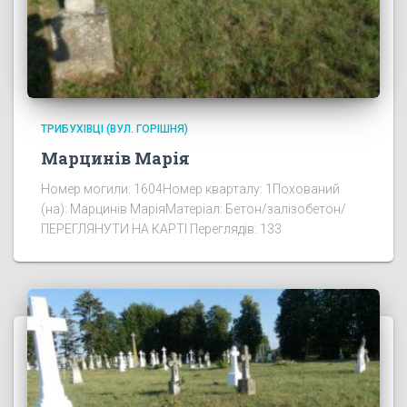
ТРИБУХІВЦІ (ВУЛ. ГОРІШНЯ)
Марцинів Марія
Номер могили: 1604Номер кварталу: 1Похований
(на): Марцинів МаріяМатеріал: Бетон/залізобетон/
ПЕРЕГЛЯНУТИ НА КАРТІ Переглядів: 133