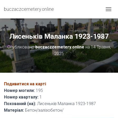
buczaczcemetery.online
П
Е
Р
Е
М
Лисеньків Маланка 1923-1987
К
Н
Опубліковано
buczaczcemetery.online
на
14 Травня,
У
2025
Т
И
Н
А
В
І
Подивитися на карті
Г
А
Номер могили:
195
Ц
Номер кварталу:
1
І
Похований (на):
Лисеньків Маланка 1923-1987
Ю
Матеріал:
Бетон/залізобетон/