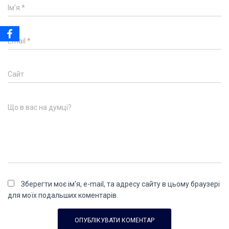
Ім'я
*
Email
*
Сайт
Що в вас на думці?
Зберегти моє ім'я, e-mail, та адресу сайту в цьому браузері
для моїх подальших коментарів.