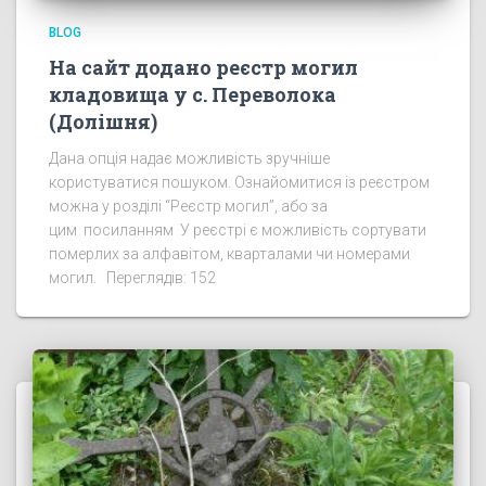
BLOG
На сайт додано реєстр могил
кладовища у с. Переволока
(Долішня)
Дана опція надає можливість зручніше
користуватися пошуком. Ознайомитися із реєстром
можна у розділі “Реєстр могил”, або за
цим посиланням У реєстрі є можливість сортувати
померлих за алфавітом, кварталами чи номерами
могил. Переглядів: 152