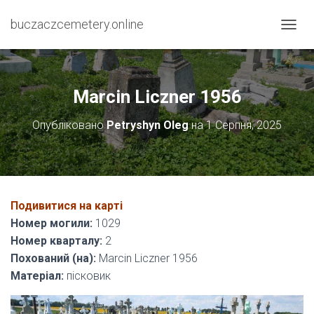
buczaczcemetery.online
П
Е
Р
Е
М
Marcin Liczner 1956
К
Н
Опубліковано
Petryshyn Oleg
на
1 Серпня, 2025
У
Т
И
Н
А
В
Подивитися на карті
І
Номер могили:
1029
Г
А
Номер кварталу:
2
Ц
Похований (на):
Marcin Liczner 1956
І
Матеріал:
пісковик
Ю