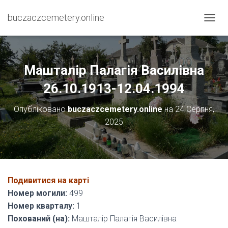
buczaczcemetery.online
П
Е
Р
Е
М
Машталір Палагія Василівна
К
Н
26.10.1913-12.04.1994
У
Т
Опубліковано
buczaczcemetery.online
на
24 Серпня,
И
2025
Н
А
В
І
Г
А
Подивитися на карті
Ц
І
Номер могили:
499
Ю
Номер кварталу:
1
Похований (на):
Машталір Палагія Василівна