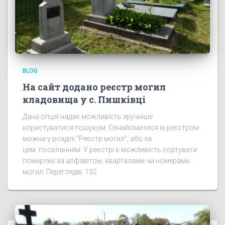
BLOG
На сайт додано реєстр могил
кладовища у с. Пишківці
Дана опція надає можливість зручніше
користуватися пошуком. Ознайомитися із реєстром
можна у розділі “Реєстр могил”, або за
цим посиланням У реєстрі є можливість сортувати
померлих за алфавітом, кварталами чи номерами
могил. Переглядів: 132