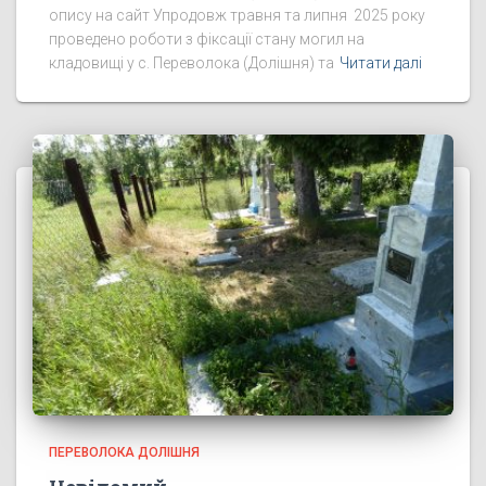
опису на сайт Упродовж травня та липня 2025 року
проведено роботи з фіксації стану могил на
кладовищі у с. Переволока (Долішня) та
Читати далі
ПЕРЕВОЛОКА ДОЛІШНЯ