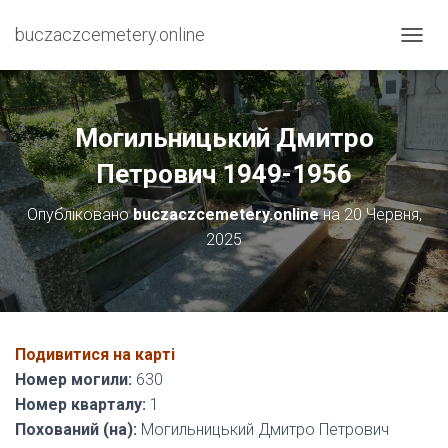
buczaczcemetery.online
П
Е
Р
Е
М
Могильницький Дмитро
К
Н
Петрович 1949-1956
У
Т
Опубліковано
buczaczcemetery.online
на
20 Червня,
И
2025
Н
А
В
І
Г
А
Подивитися на карті
Ц
І
Номер могили:
630
Ю
Номер кварталу:
1
Похований (на):
Могильницький Дмитро Петрович