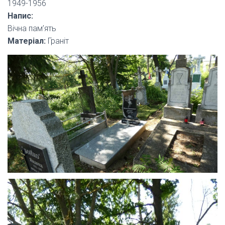
1949-1956
Напис:
Вічна пам’ять
Матеріал:
Граніт