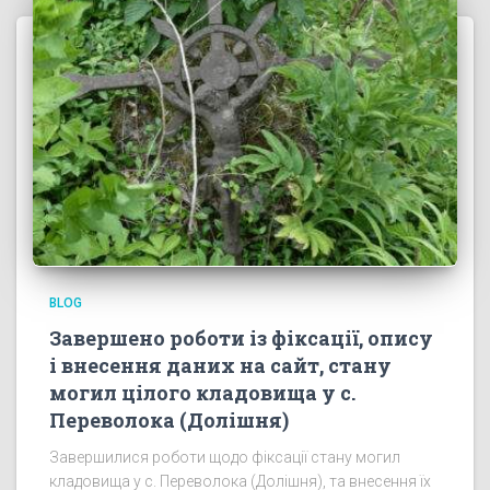
BLOG
Завершено роботи із фіксації, опису
і внесення даних на сайт, стану
могил цілого кладовища у с.
Переволока (Долішня)
Завершилися роботи щодо фіксації стану могил
кладовища у с. Переволока (Долішня), та внесення їх