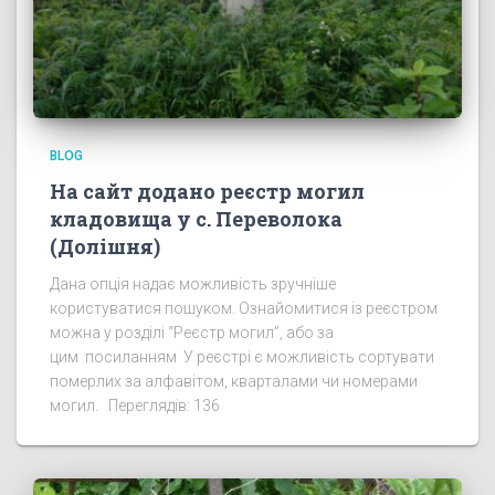
BLOG
На сайт додано реєстр могил
кладовища у с. Переволока
(Долішня)
Дана опція надає можливість зручніше
користуватися пошуком. Ознайомитися із реєстром
можна у розділі “Реєстр могил”, або за
цим посиланням У реєстрі є можливість сортувати
померлих за алфавітом, кварталами чи номерами
могил. Переглядів: 136