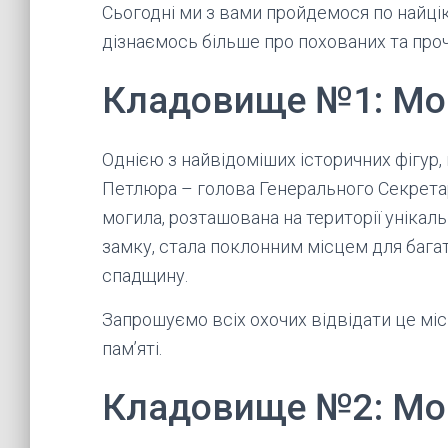
Сьогодні ми з вами пройдемося по найці
дізнаємось більше про похованих та проч
Кладовище №1: Мо
Однією з найвідоміших історичних фігур,
Петлюра – голова Генерального Секретар
могила, розташована на території унікал
замку, стала поклонним місцем для багат
спадщину.
Запрошуємо всіх охочих відвідати це місц
пам’яті.
Кладовище №2: Мог