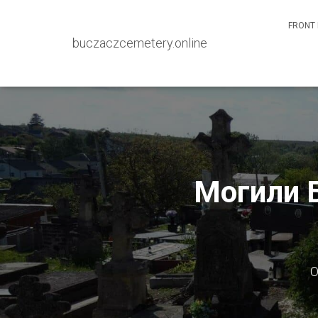
FRONT 
buczaczcemetery.online
Могили Б
О