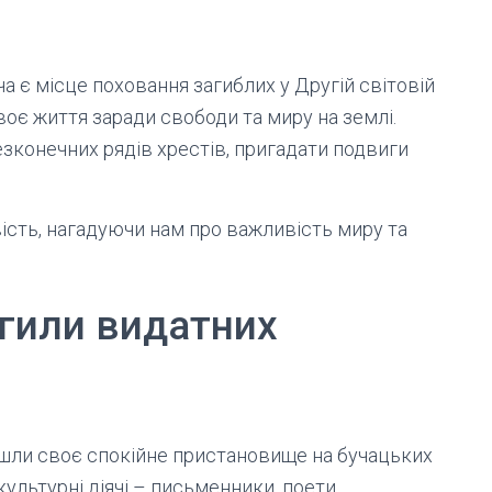
є місце поховання загиблих у Другій світовій
своє життя заради свободи та миру на землі.
зконечних рядів хрестів, пригадати подвиги
ість, нагадуючи нам про важливість миру та
гили видатних
айшли своє спокійне пристановище на бучацьких
ультурні діячі – письменники, поети,