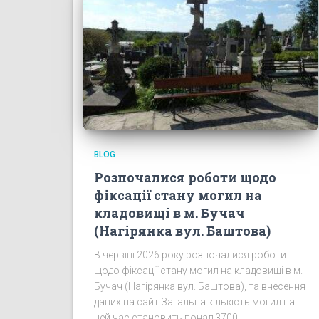
BLOG
Розпочалися роботи щодо
фіксації стану могил на
кладовищі в м. Бучач
(Нагірянка вул. Баштова)
В червіні 2026 року розпочалися роботи
щодо фіксації стану могил на кладовищі в м.
Бучач (Нагірянка вул. Баштова), та внесення
даних на сайт Загальна кількість могил на
цей час становить понад 3700.