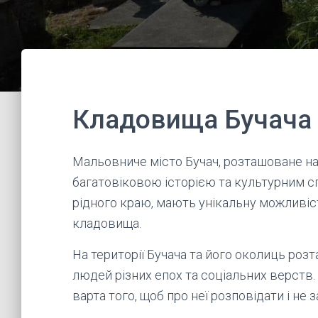
Кладовища Бучача 
Мальовниче місто Бучач, розташоване на
багатовіковою історією та культурним спа
рідного краю, мають унікальну можливіст
кладовища.
На території Бучача та його околиць роз
людей різних епох та соціальних верств.
варта того, щоб про неї розповідати і не 