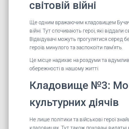
світовій війні
Ще одним вражаючим кладовищем Бучача 
війні. Тут спочивають герої, які віддали 
Відвідувачі можуть прогулятися серед бе
героїв минулого та заспокоїти пам’ять.
Це місце надихає на роздуми та вдумлив
обережності в нашому житті.
Кладовище №3: Мо
культурних діячів
Не лише політики та військові герої зн
кладовищах. Тут також поховані видатні к