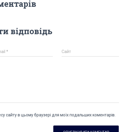
ментарів
и відповідь
ail
*
Сайт
дресу сайту в цьому браузері для моїх подальших коментарів.