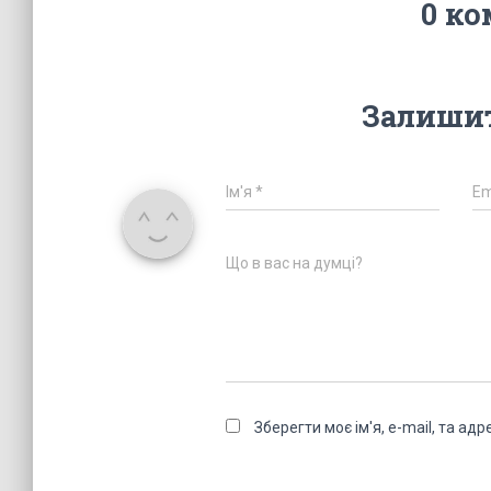
0 ко
Залишит
Ім'я
*
Em
Що в вас на думці?
Зберегти моє ім'я, e-mail, та а