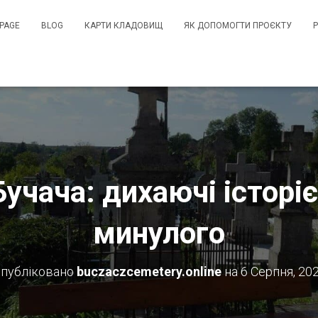
PAGE
BLOG
КАРТИ КЛАДОВИЩ
ЯК ДОПОМОГТИ ПРОЄКТУ
учача: дихаючі історі
минулого
публіковано
buczaczcemetery.online
на
6 Серпня, 20