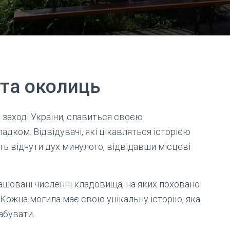
та околиць
 заході України, славиться своєю
дком. Відвідувачі, які цікавляться історією
ь відчути дух минулого, відвідавши місцеві
ташовані численні кладовища, на яких поховано
 Кожна могила має свою унікальну історію, яка
забувати.