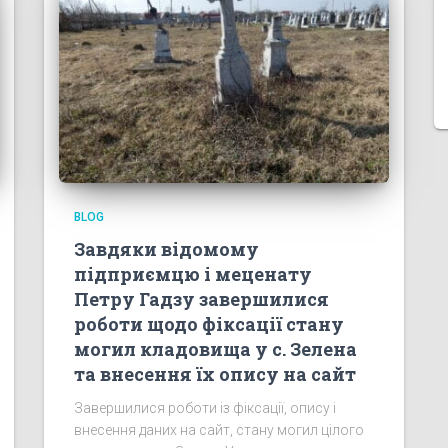
BLOG
Завдяки відомому
підприємцю і меценату
Петру Гадзу завершилися
роботи щодо фіксації стану
могил кладовища у с. Зелена
та внесення їх опису на сайт
Завершилися роботи із фіксації, опису і
внесення даних на сайт, стану могил цілого