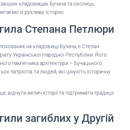
кавіших кладовищах Бучача та околиць,
итаємо їх рухливу історію.
гила Степана Петлюри
 похованих на кладовищі Бучача, є Степан
іату Української Народної Республіки. Його
ьного пам’ятника архітектури – Бучацького
ьох патріотів та людей, які цінують історичну
е, відчути велич історії та підтримати традиції
или загиблих у Другій