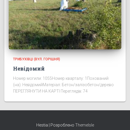
ТРИБУХІВЦІ (ВУЛ. ГОРІШНЯ)
Невідомий
Номер могили: 1055Номер кварталу: 1Похований
(на): НевідомийМатеріал: Бетон/залізобетон/дерево
ПЕРЕГЛЯНУТИ НА КАРТІ Переглядів: 74
Hestia | Розроблено
ThemeIsle