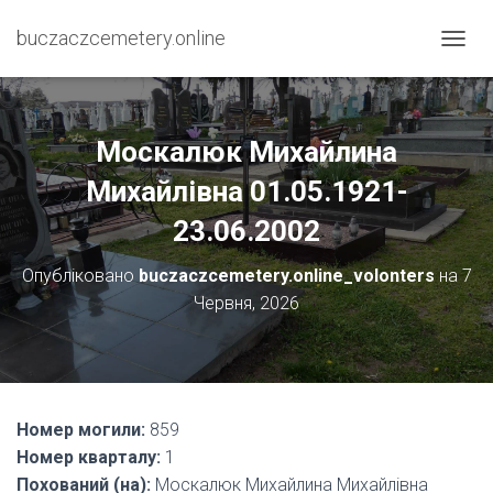
buczaczcemetery.online
П
Е
Р
Е
М
Москалюк Михайлина
К
Н
Михайлівна 01.05.1921-
У
23.06.2002
Т
И
Н
Опубліковано
buczaczcemetery.online_volonters
на
7
А
Червня, 2026
В
І
Г
А
Ц
І
Номер могили:
859
Ю
Номер кварталу:
1
Похований (на):
Москалюк Михайлина Михайлівна