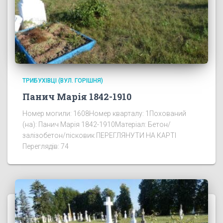
ТРИБУХІВЦІ (ВУЛ. ГОРІШНЯ)
Панич Марія 1842-1910
Номер могили: 1608Номер кварталу: 1Похований
(на): Панич Марія 1842-1910Матеріал: Бетон/
залізобетон/пісковик ПЕРЕГЛЯНУТИ НА КАРТІ
Переглядів: 74