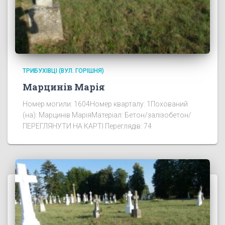
ТРИБУХІВЦІ (ВУЛ. ГОРІШНЯ)
Марцинів Марія
Номер могили: 1604Номер кварталу: 1Похований
(на): Марцинів МаріяМатеріал: Бетон/залізобетон/
ПЕРЕГЛЯНУТИ НА КАРТІ Переглядів: 74