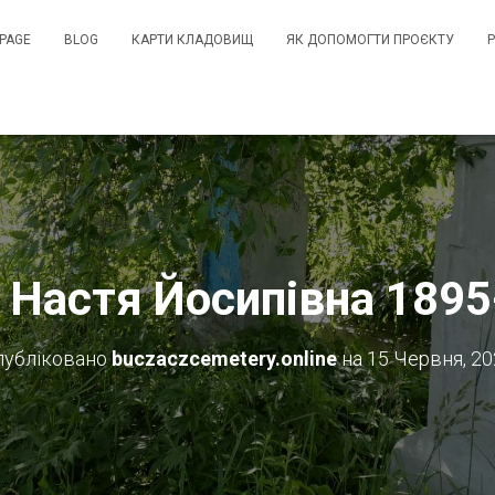
PAGE
BLOG
КАРТИ КЛАДОВИЩ
ЯК ДОПОМОГТИ ПРОЄКТУ
 Настя Йосипівна 189
публіковано
buczaczcemetery.online
на
15 Червня, 2