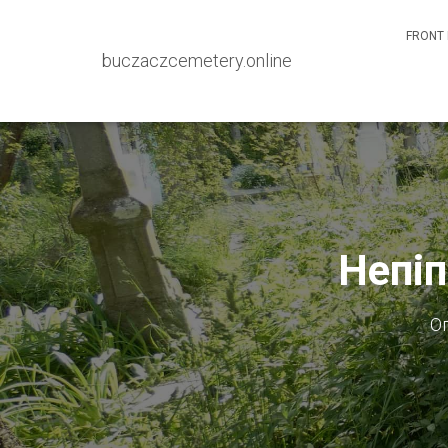
FRONT 
buczaczcemetery.online
Непіп
О