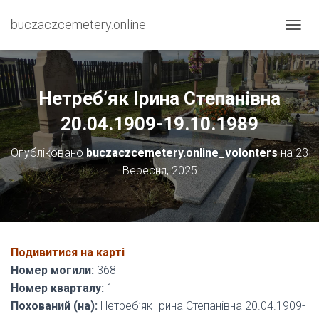
buczaczcemetery.online
П
Е
Р
Е
М
Нетреб’як Ірина Степанівна
К
Н
20.04.1909-19.10.1989
У
Т
Опубліковано
buczaczcemetery.online_volonters
на
23
И
Вересня, 2025
Н
А
В
І
Г
А
Подивитися на карті
Ц
І
Номер могили:
368
Ю
Номер кварталу:
1
Похований (на):
Нетреб’як Ірина Степанівна 20.04.1909-