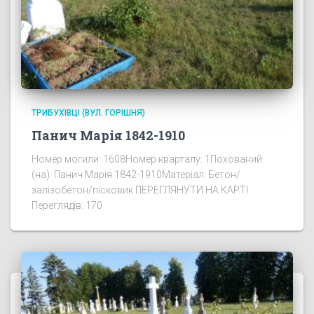
ТРИБУХІВЦІ (ВУЛ. ГОРІШНЯ)
Панич Марія 1842-1910
Номер могили: 1608Номер кварталу: 1Похований
(на): Панич Марія 1842-1910Матеріал: Бетон/
залізобетон/пісковик ПЕРЕГЛЯНУТИ НА КАРТІ
Переглядів: 170