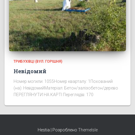
ТРИБУХІВЦІ (ВУЛ. ГОРІШНЯ)
Невідомий
Номер могили: 1055Номер кварталу: 1Похований
(на): НевідомийМатеріал: Бетон/залізобетон/дерево
ПЕРЕГЛЯНУТИ НА КАРТІ Переглядів: 170
Hestia | Розроблено
ThemeIsle