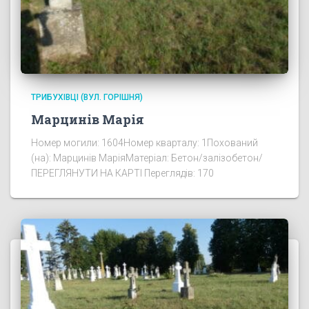
ТРИБУХІВЦІ (ВУЛ. ГОРІШНЯ)
Марцинів Марія
Номер могили: 1604Номер кварталу: 1Похований
(на): Марцинів МаріяМатеріал: Бетон/залізобетон/
ПЕРЕГЛЯНУТИ НА КАРТІ Переглядів: 170