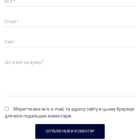
Ім'я
*
Email
*
Сайт
Що в вас на думці?
Зберегти моє ім'я, e-mail, та адресу сайту в цьому браузері
для моїх подальших коментарів.