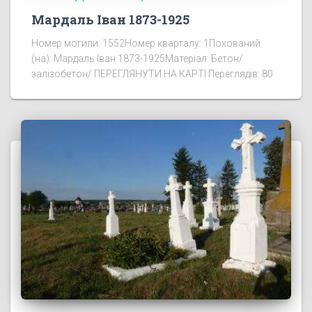
Мардаль Іван 1873-1925
Номер могили: 1552Номер кварталу: 1Похований
(на): Мардаль Іван 1873-1925Матеріал: Бетон/
залізобетон/ ПЕРЕГЛЯНУТИ НА КАРТІ Переглядів: 80