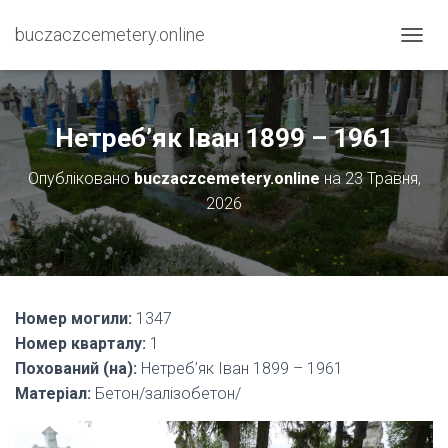
buczaczcemetery.online
П
Е
Р
Е
М
Нетреб’як Іван 1899 – 1961
К
Н
Опубліковано
buczaczcemetery.online
на
23 Травня,
У
2026
Т
И
Н
А
В
І
Номер могили:
1347
Г
А
Номер кварталу:
1
Ц
Похований (на):
Нетреб’як Іван 1899 – 1961
І
Матеріал:
Бетон/залізобетон/
Ю