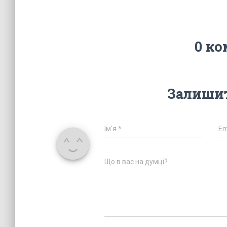
0 ко
Залишит
Ім'я
*
Em
Що в вас на думці?