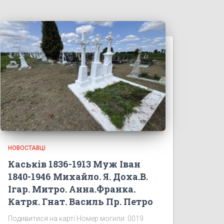
НОВОСТАВЦІ
Каськів 1836-1913 Муж Іван
1840-1946 Михайло. Я. Доха.В.
Ігар. Митро. Анна.Франка.
Катря. Гнат. Василь Пр. Петро
Подивитися на карті Номер могили: 0019