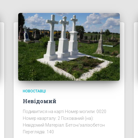
НОВОСТАВЦІ
Невідомий
Подивитися на карті Номер могили: 0020
Номер кварталу: 2 Похований (на):
Невідомий Матеріал: Бетон/залізобетон
Переглядів: 140