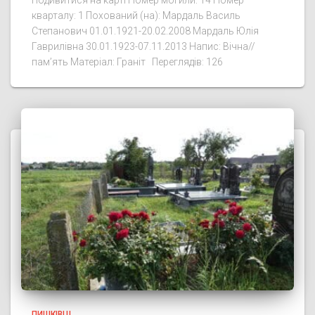
Подивитися на карті Номер могили: 14 Номер
кварталу: 1 Похований (на): Мардаль Василь
Степанович 01.01.1921-20.02.2008 Мардаль Юлія
Гаврилівна 30.01.1923-07.11.2013 Напис: Вічна//
пам’ять Матеріал: Граніт Переглядів: 126
ПИШКІВЦІ