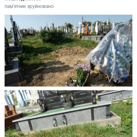
пам’ятник зруйновано