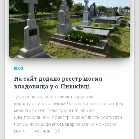
BLOG
На сайт додано реєстр могил
кладовища у с. Пишківці
Дана опція надає можливість зручніше
користуватися пошуком. Ознайомитися із реєстром
можна у розділі “Реєстр могил”, або за
цим посиланням У реєстрі є можливість сортувати
померлих за алфавітом, кварталами чи номерами
могил. Переглядів: 126