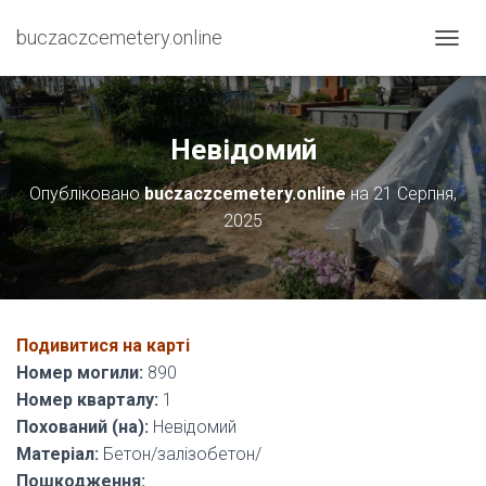
buczaczcemetery.online
П
Е
Р
Е
М
Невідомий
К
Н
Опубліковано
buczaczcemetery.online
на
21 Серпня,
У
2025
Т
И
Н
А
В
І
Подивитися на карті
Г
А
Номер могили:
890
Ц
Номер кварталу:
1
І
Похований (на):
Невідомий
Ю
Матеріал:
Бетон/залізобетон/
Пошкодження: