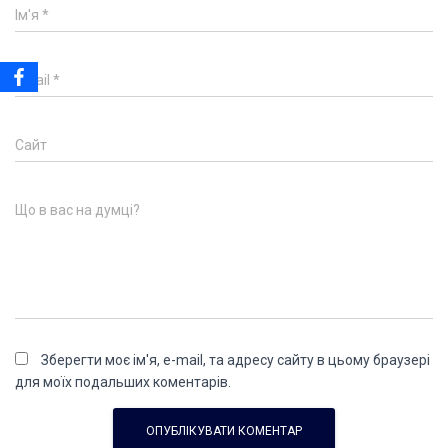
Ім'я
*
Email
*
Сайт
Що в вас на думці?
Зберегти моє ім'я, e-mail, та адресу сайту в цьому браузері
для моїх подальших коментарів.