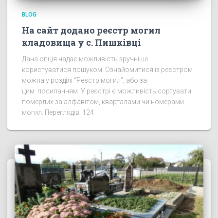
BLOG
На сайт додано реєстр могил
кладовища у с. Пишківці
Дана опція надає можливість зручніше
користуватися пошуком. Ознайомитися із реєстром
можна у розділі “Реєстр могил”, або за
цим посиланням У реєстрі є можливість сортувати
померлих за алфавітом, кварталами чи номерами
могил. Переглядів: 124