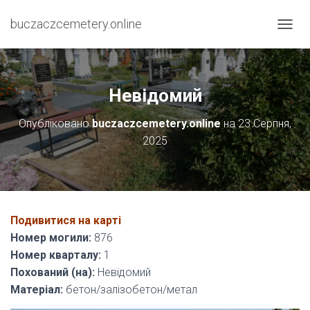
buczaczcemetery.online
П
Е
Р
Е
М
Невідомий
К
Н
Опубліковано
buczaczcemetery.online
на
23 Серпня,
У
2025
Т
И
Н
А
В
І
Подивитися на карті
Г
А
Номер могили:
876
Ц
Номер кварталу:
1
І
Похований (на):
Невідомий
Ю
Матеріал:
бетон/залізобетон/метал