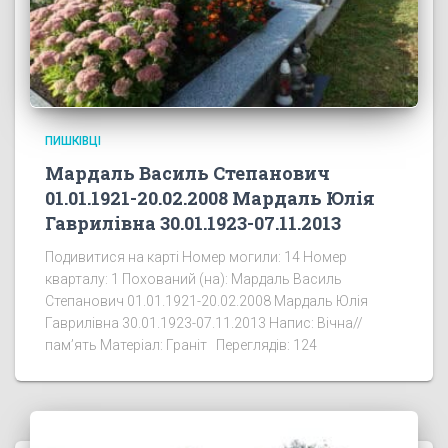
ПИШКІВЦІ
Мардаль Василь Степанович
01.01.1921-20.02.2008 Мардаль Юлія
Гаврилівна 30.01.1923-07.11.2013
Подивитися на карті Номер могили: 14 Номер
кварталу: 1 Похований (на): Мардаль Василь
Степанович 01.01.1921-20.02.2008 Мардаль Юлія
Гаврилівна 30.01.1923-07.11.2013 Напис: Вічна//
пам’ять Матеріал: Граніт Переглядів: 124