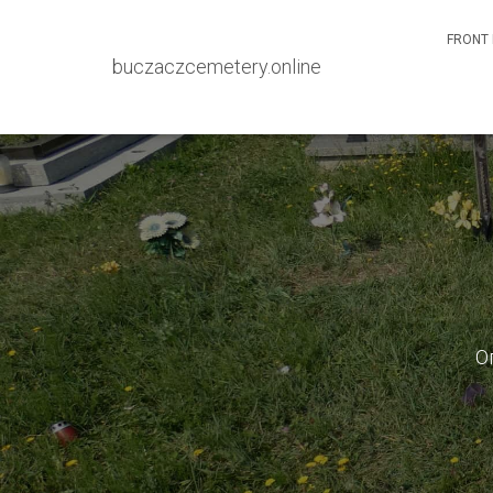
FRONT 
buczaczcemetery.online
О