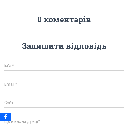
0 коментарів
Залишити відповідь
Ім'я
*
Email
*
Сайт
Що в вас на думці?