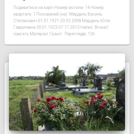
Подивитися на карті Номер могили: 14 Номер
кварталу: 1 Похований (на): Мардаль Василь
Степанович 01.01.1921-20.02.2008 Мардаль Юлія
Гаврилівна 30.01.1923-07.11.2013 Напис: Вічна//
пам’ять Матеріал: Граніт Переглядів: 126