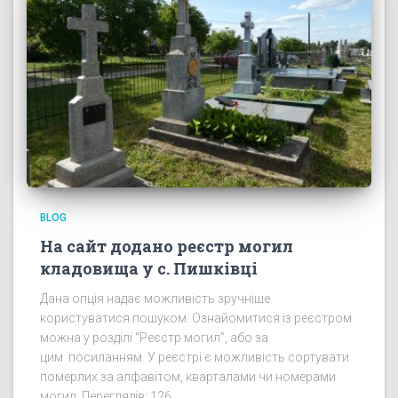
BLOG
На сайт додано реєстр могил
кладовища у с. Пишківці
Дана опція надає можливість зручніше
користуватися пошуком. Ознайомитися із реєстром
можна у розділі “Реєстр могил”, або за
цим посиланням У реєстрі є можливість сортувати
померлих за алфавітом, кварталами чи номерами
могил. Переглядів: 126