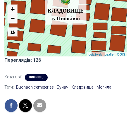
Переглядів: 126
Категорії:
ПИШКІВЦІ
Теги:
Buchach cemeteries
Бучач
Кладовища
Могила