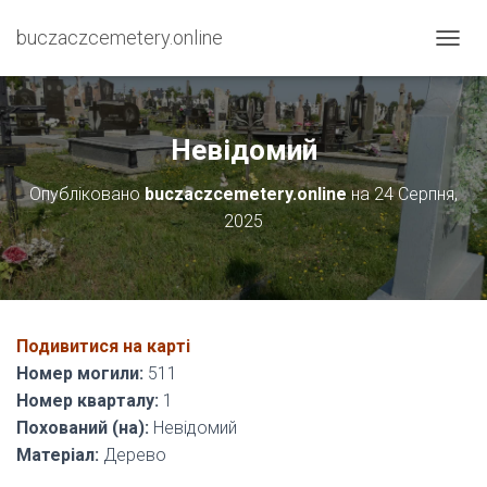
buczaczcemetery.online
П
Е
Р
Е
М
Невідомий
К
Н
Опубліковано
buczaczcemetery.online
на
24 Серпня,
У
2025
Т
И
Н
А
В
І
Подивитися на карті
Г
А
Номер могили:
511
Ц
Номер кварталу:
1
І
Похований (на):
Невідомий
Ю
Матеріал:
Дерево