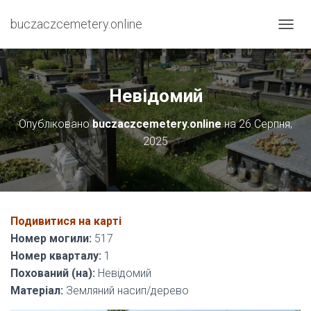
buczaczcemetery.online
П
Е
Р
Е
М
Невідомий
К
Н
Опубліковано
buczaczcemetery.online
на
26 Серпня,
У
2025
Т
И
Н
А
В
І
Подивитися на карті
Г
А
Номер могили:
517
Ц
Номер кварталу:
1
І
Похований (на):
Невідомий
Ю
Матеріал:
Земляний насип/дерево