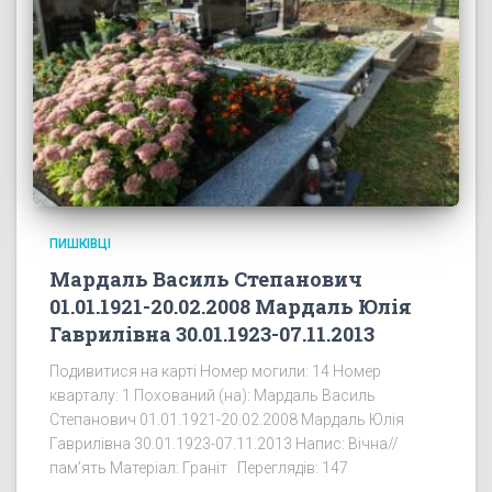
ПИШКІВЦІ
Мардаль Василь Степанович
01.01.1921-20.02.2008 Мардаль Юлія
Гаврилівна 30.01.1923-07.11.2013
Подивитися на карті Номер могили: 14 Номер
кварталу: 1 Похований (на): Мардаль Василь
Степанович 01.01.1921-20.02.2008 Мардаль Юлія
Гаврилівна 30.01.1923-07.11.2013 Напис: Вічна//
пам’ять Матеріал: Граніт Переглядів: 147