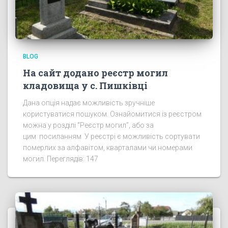
BLOG
На сайт додано реєстр могил
кладовища у с. Пишківці
Дана опція надає можливість зручніше
користуватися пошуком. Ознайомитися із реєстром
можна у розділі “Реєстр могил”, або за
цим посиланням У реєстрі є можливість сортувати
померлих за алфавітом, кварталами чи номерами
могил. Переглядів: 147