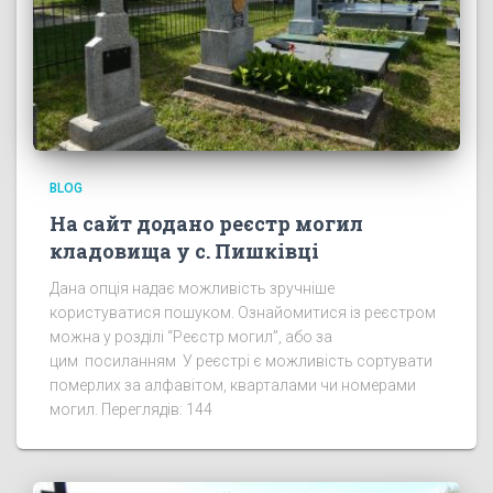
BLOG
На сайт додано реєстр могил
кладовища у с. Пишківці
Дана опція надає можливість зручніше
користуватися пошуком. Ознайомитися із реєстром
можна у розділі “Реєстр могил”, або за
цим посиланням У реєстрі є можливість сортувати
померлих за алфавітом, кварталами чи номерами
могил. Переглядів: 144