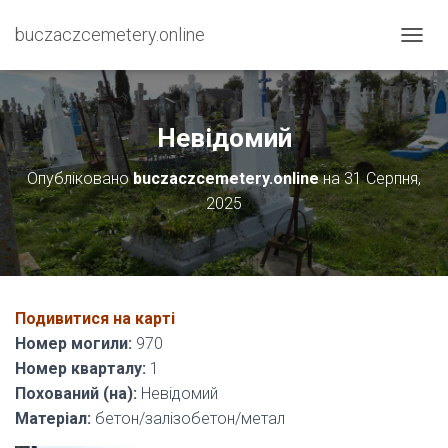
buczaczcemetery.online
П
Е
Р
Е
М
Невідомий
К
Н
Опубліковано
buczaczcemetery.online
на
31 Серпня,
У
2025
Т
И
Н
А
В
І
Подивитися на карті
Г
А
Номер могили:
970
Ц
Номер кварталу:
1
І
Похований (на):
Невідомий
Ю
Матеріал:
бетон/залізобетон/метал