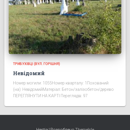
ТРИБУХІВЦІ (ВУЛ. ГОРІШНЯ)
Невідомий
Номер могили: 1055Номер кварталу: 1Похований
(на): НевідомийМатеріал: Бетон/залізобетон/дерево
ПЕРЕГЛЯНУТИ НА КАРТІ Переглядів: 97
Hestia | Розроблено
ThemeIsle