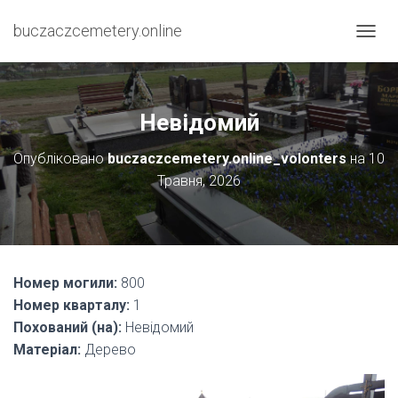
buczaczcemetery.online
П
Е
Р
Е
М
Невідомий
К
Н
Опубліковано
buczaczcemetery.online_volonters
на
10
У
Травня, 2026
Т
И
Н
А
В
І
Номер могили:
800
Г
А
Номер кварталу:
1
Ц
Похований (на):
Невідомий
І
Матеріал:
Дерево
Ю