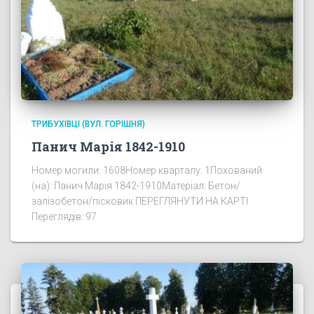
ТРИБУХІВЦІ (ВУЛ. ГОРІШНЯ)
Панич Марія 1842-1910
Номер могили: 1608Номер кварталу: 1Похований
(на): Панич Марія 1842-1910Матеріал: Бетон/
залізобетон/пісковик ПЕРЕГЛЯНУТИ НА КАРТІ
Переглядів: 97