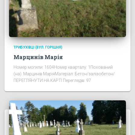
ТРИБУХІВЦІ (ВУЛ. ГОРІШНЯ)
Марцинів Марія
Номер могили: 1604Номер кварталу: 1Похований
(на): Марцинів МаріяМатеріал: Бетон/залізобетон/
ПЕРЕГЛЯНУТИ НА КАРТІ Переглядів: 97