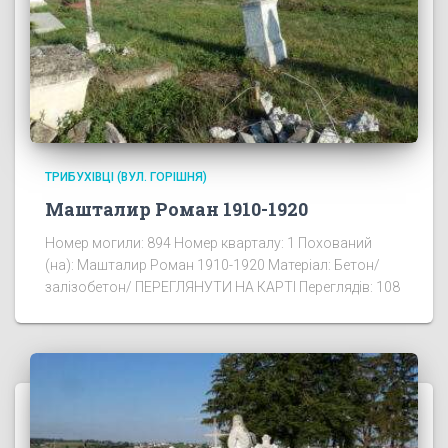
ТРИБУХІВЦІ (ВУЛ. ГОРІШНЯ)
Машталир Роман 1910-1920
Номер могили: 894 Номер кварталу: 1 Похований
(на): Машталир Роман 1910-1920 Матеріал: Бетон/
залізобетон/ ПЕРЕГЛЯНУТИ НА КАРТІ Переглядів: 108