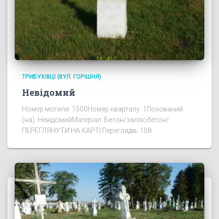
ТРИБУХІВЦІ (ВУЛ. ГОРІШНЯ)
Невідомий
Номер могили: 1500Номер кварталу: 1Похований
(на): НевідомийМатеріал: Бетон/залізобетон/
ПЕРЕГЛЯНУТИ НА КАРТІ Переглядів: 108