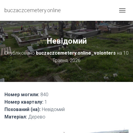
buczaczcemetery.online
П
Е
Р
Е
М
Невідомий
К
Н
Опубліковано
buczaczcemetery.online_volonters
на
10
У
Травня, 2026
Т
И
Н
А
В
І
Номер могили:
840
Г
А
Номер кварталу:
1
Ц
Похований (на):
Невідомий
І
Матеріал:
Дерево
Ю