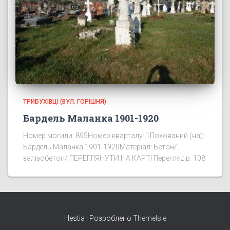
ТРИБУХІВЦІ (ВУЛ. ГОРІШНЯ)
Бардель Маланка 1901-1920
Номер могили: 895Номер кварталу: 1Похований (на):
Бардель Маланка 1901-1920Матеріал: Бетон/
залізобетон/ ПЕРЕГЛЯНУТИ НА КАРТІ Переглядів: 108
Hestia | Розроблено
ThemeIsle