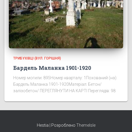
ТРИБУХІВЦІ (ВУЛ. ГОРІШНЯ)
Бардель Маланка 1901-1920
Номер могили: 895Номер кварталу: 1Похований (на):
Бардель Маланка 1901-1920Матеріал: Бетон/
залізобетон/ ПЕРЕГЛЯНУТИ НА КАРТІ Переглядів: 98
Hestia | Розроблено
ThemeIsle