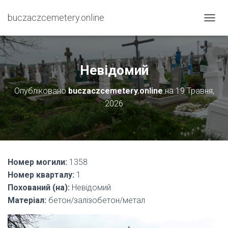
buczaczcemetery.online
П
Е
Р
Е
М
Невідомий
К
Н
Опубліковано
buczaczcemetery.online
на
19 Травня,
У
2026
Т
И
Н
А
В
І
Номер могили:
1358
Г
А
Номер кварталу:
1
Ц
Похований (на):
Невідомий
І
Матеріал:
бетон/залізобетон/метал
Ю