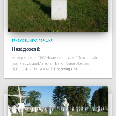
ТРИБУХІВЦІ (ВУЛ. ГОРІШНЯ)
Невідомий
Номер могили: 1500Номер кварталу: 1Похований
(на): НевідомийМатеріал: Бетон/залізобетон/
ПЕРЕГЛЯНУТИ НА КАРТІ Переглядів: 98