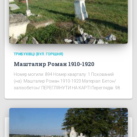
ТРИБУХІВЦІ (ВУЛ. ГОРІШНЯ)
Машталир Роман 1910-1920
Номер могили: 894 Номер кварталу: 1 Похований
(на): Машталир Роман 1910-1920 Матеріал: Бетон/
залізобетон/ ПЕРЕГЛЯНУТИ НА КАРТІ Переглядів: 98