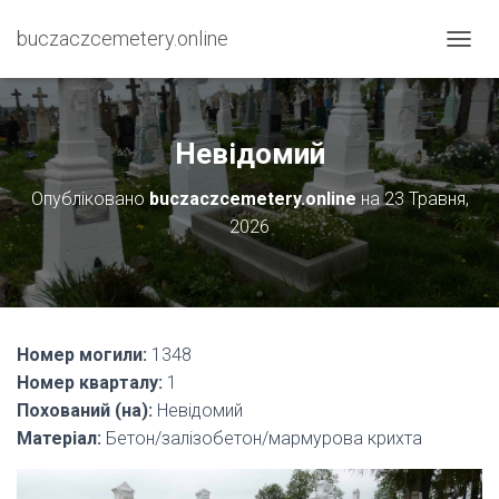
buczaczcemetery.online
П
Е
Р
Е
М
Невідомий
К
Н
Опубліковано
buczaczcemetery.online
на
23 Травня,
У
2026
Т
И
Н
А
В
І
Номер могили:
1348
Г
А
Номер кварталу:
1
Ц
Похований (на):
Невідомий
І
Матеріал:
Бетон/залізобетон/мармурова крихта
Ю