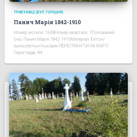
ТРИБУХІВЦІ (ВУЛ. ГОРІШНЯ)
Панич Марія 1842-1910
Номер могили: 1608Номер кварталу: 1Похований
(на): Панич Марія 1842-1910Матеріал: Бетон/
залізобетон/пісковик ПЕРЕГЛЯНУТИ НА КАРТІ
Переглядів: 84