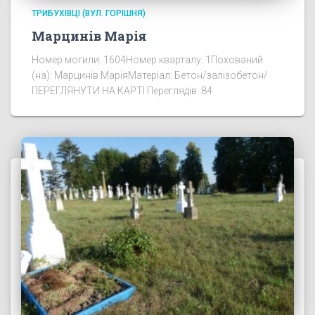
ТРИБУХІВЦІ (ВУЛ. ГОРІШНЯ)
Марцинів Марія
Номер могили: 1604Номер кварталу: 1Похований
(на): Марцинів МаріяМатеріал: Бетон/залізобетон/
ПЕРЕГЛЯНУТИ НА КАРТІ Переглядів: 84