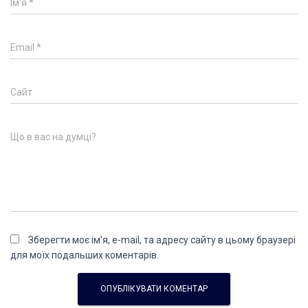
Ім'я
*
Email
*
Сайт
Що в вас на думці?
Зберегти моє ім'я, e-mail, та адресу сайту в цьому браузері
для моїх подальших коментарів.