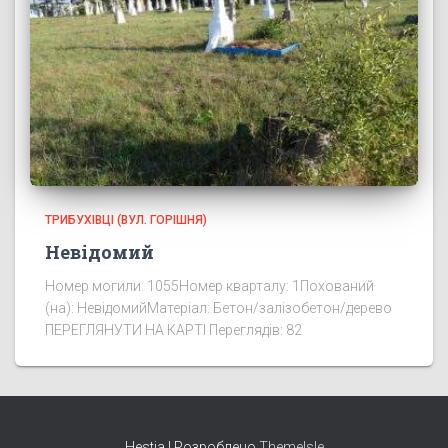
ТРИБУХІВЦІ (ВУЛ. ГОРІШНЯ)
Невідомий
Номер могили: 1055Номер кварталу: 1Похований
(на): НевідомийМатеріал: Бетон/залізобетон/дерево
ПЕРЕГЛЯНУТИ НА КАРТІ Переглядів: 82
Hestia | Розроблено
ThemeIsle