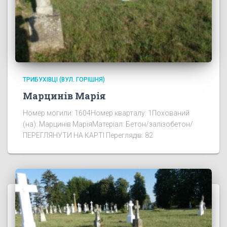
ТРИБУХІВЦІ (ВУЛ. ГОРІШНЯ)
Марцинів Марія
Номер могили: 1604Номер кварталу: 1Похований
(на): Марцинів МаріяМатеріал: Бетон/залізобетон/
ПЕРЕГЛЯНУТИ НА КАРТІ Переглядів: 82