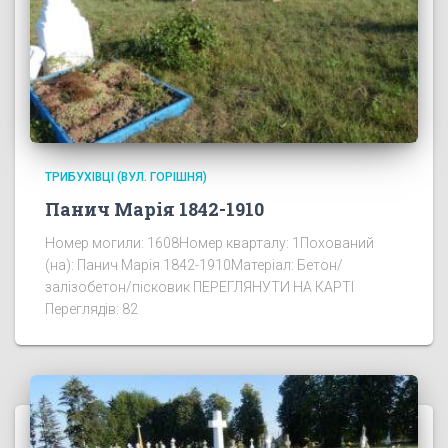
ТРИБУХІВЦІ (ВУЛ. ГОРІШНЯ)
Панич Марія 1842-1910
Номер могили: 1608Номер кварталу: 1Похований
(на): Панич Марія 1842-1910Матеріал: Бетон/
залізобетон/пісковик ПЕРЕГЛЯНУТИ НА КАРТІ
Переглядів: 82