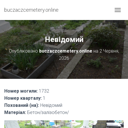
buczaczcemetery.online
П
Е
Р
Е
М
Невідомий
К
Н
Опубліковано
buczaczcemetery.online
на
2 Червня,
У
2026
Т
И
Н
А
В
І
Номер могили:
1732
Г
А
Номер кварталу:
1
Ц
Похований (на):
Невідомий
І
Матеріал:
Бетон/залізобетон/
Ю