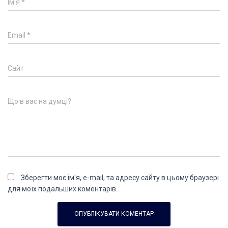
Ім'я
*
Email
*
Сайт
Що в вас на думці?
Зберегти моє ім'я, e-mail, та адресу сайту в цьому браузері
для моїх подальших коментарів.