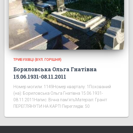
ТРИБУХІВЦІ (ВУЛ. ГОРІШНЯ)
Бориловська Ольга Гнатівна
15.06.1931-08.11.2011
Номер могили: 1149Номер кварталу: 1Похований
(на): Бориловська Ольга Гнатівна 15.06.1931-
08.11.2011Напис: Вічна пам’ятьМатеріал: Граніт
ПЕРЕГЛЯНУТИ НА КАРТІ Переглядів: 50