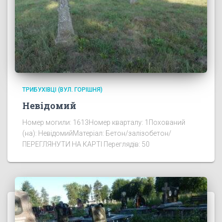
ТРИБУХІВЦІ (ВУЛ. ГОРІШНЯ)
Невідомий
Номер могили: 1613Номер кварталу: 1Похований
(на): НевідомийМатеріал: Бетон/залізобетон/
ПЕРЕГЛЯНУТИ НА КАРТІ Переглядів: 50