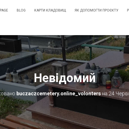
PAGE
BLOG
КАРТИ КЛАДОВИЩ
ЯК ДОПОМОГТИ ПРОЄКТУ
Невідомий
ковано
buczaczcemetery.online_volonters
на
24 Червн