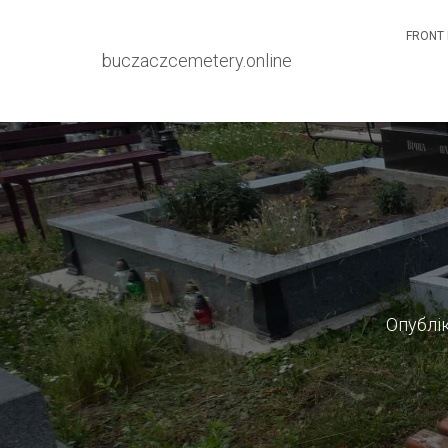
FRONT 
buczaczcemetery.online
Опублі