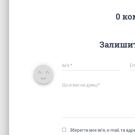
0 ко
Залишит
Ім'я
*
Em
Що в вас на думці?
Зберегти моє ім'я, e-mail, та а