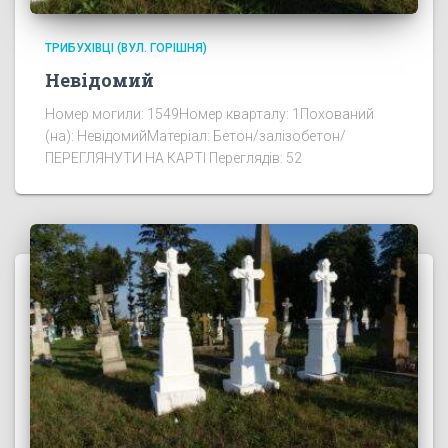
ТРИБУХІВЦІ (ВУЛ. ГОРІШНЯ)
Невідомий
Номер могили: 1549Номер кварталу: 1Похований
(на): НевідомийМатеріал: Бетон/залізобетон/
ПЕРЕГЛЯНУТИ НА КАРТІ Переглядів: 52