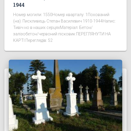
1944
Номер могили: 1550Номер кварталу: 1Похований
(на): Пискливець Степан Василевич 1910-1944Напис:
Тивіч но в наших серцяхМатеріал: Бетон/
залізобетон/червоний пісковик ПЕРЕГЛЯНУТИ НА
КАРТІ Переглядів: 52