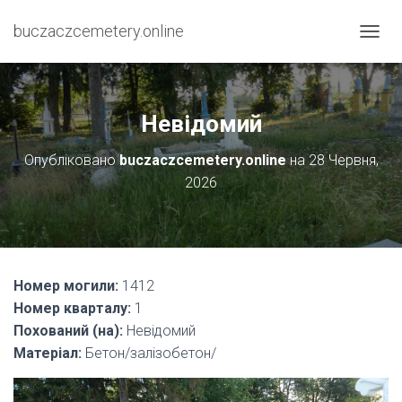
buczaczcemetery.online
П
Е
Р
Е
М
Невідомий
К
Н
Опубліковано
buczaczcemetery.online
на
28 Червня,
У
2026
Т
И
Н
А
В
І
Номер могили:
1412
Г
А
Номер кварталу:
1
Ц
Похований (на):
Невідомий
І
Матеріал:
Бетон/залізобетон/
Ю