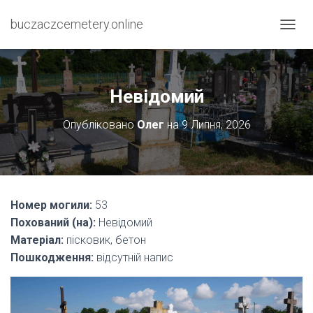
buczaczcemetery.online
П
Е
Р
Е
М
Невідомий
К
Н
Опубліковано
Олег
на
9 Липня, 2026
У
Т
И
Н
А
В
Номер могили:
53
І
Похований (на):
Невідомий
Г
А
Матеріал:
пісковик, бетон
Ц
Пошкодження:
відсутній напис
І
Ю