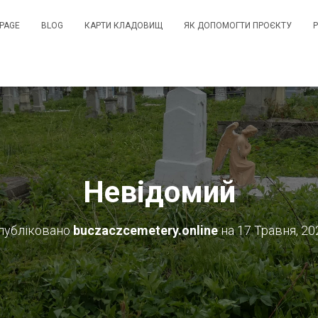
PAGE
BLOG
КАРТИ КЛАДОВИЩ
ЯК ДОПОМОГТИ ПРОЄКТУ
Невідомий
публіковано
buczaczcemetery.online
на
17 Травня, 20