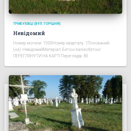
ТРИБУХІВЦІ (ВУЛ. ГОРІШНЯ)
Невідомий
Номер могили: 1500Номер кварталу: 1Похований
(на): НевідомийМатеріал: Бетон/залізобетон/
ПЕРЕГЛЯНУТИ НА КАРТІ Переглядів: 85