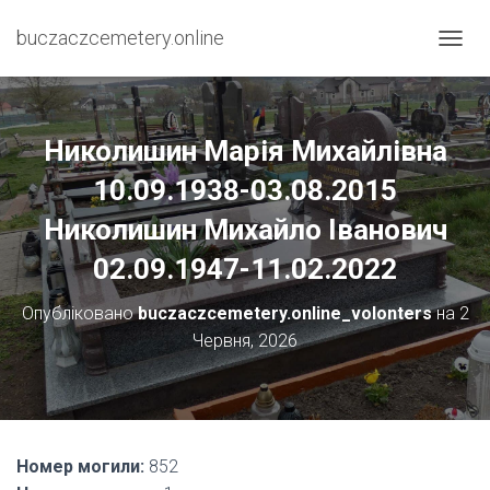
buczaczcemetery.online
П
Е
Р
Е
М
Николишин Марія Михайлівна
К
Н
10.09.1938-03.08.2015
У
Николишин Михайло Іванович
Т
И
02.09.1947-11.02.2022
Н
А
В
Опубліковано
buczaczcemetery.online_volonters
на
2
І
Червня, 2026
Г
А
Ц
І
Ю
Номер могили:
852