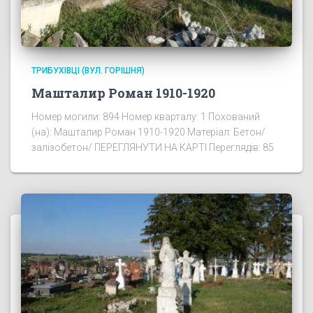
ТРИБУХІВЦІ (ВУЛ. ГОРІШНЯ)
Машталир Роман 1910-1920
Номер могили: 894 Номер кварталу: 1 Похований
(на): Машталир Роман 1910-1920 Матеріал: Бетон/
залізобетон/ ПЕРЕГЛЯНУТИ НА КАРТІ Переглядів: 85