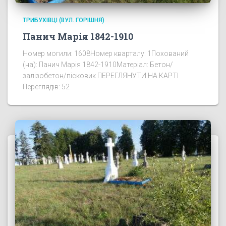
ТРИБУХІВЦІ (ВУЛ. ГОРІШНЯ)
Панич Марія 1842-1910
Номер могили: 1608Номер кварталу: 1Похований
(на): Панич Марія 1842-1910Матеріал: Бетон/
залізобетон/пісковик ПЕРЕГЛЯНУТИ НА КАРТІ
Переглядів: 52