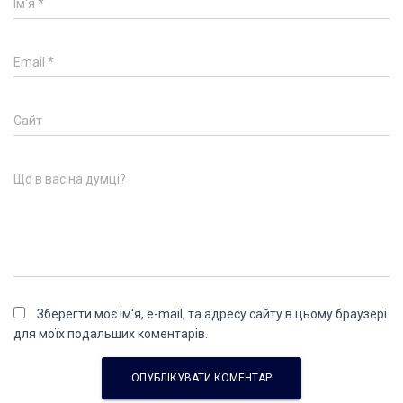
Ім'я
*
Email
*
Сайт
Що в вас на думці?
Зберегти моє ім'я, e-mail, та адресу сайту в цьому браузері
для моїх подальших коментарів.