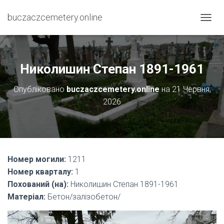
buczaczcemetery.online
П
Е
Р
Е
М
Николишин Степан 1891-1961
К
Н
Опубліковано
buczaczcemetery.online
на
21 Червня,
У
2026
Т
И
Н
А
В
І
Номер могили:
1211
Г
А
Номер кварталу:
1
Ц
Похований (на):
Николишин Степан 1891-1961
І
Матеріал:
Бетон/залізобетон/
Ю