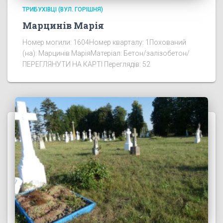
ТРИБУХІВЦІ (ВУЛ. ГОРІШНЯ)
Марцинів Марія
Номер могили: 1604Номер кварталу: 1Похований
(на): Марцинів МаріяМатеріал: Бетон/залізобетон/
ПЕРЕГЛЯНУТИ НА КАРТІ Переглядів: 52