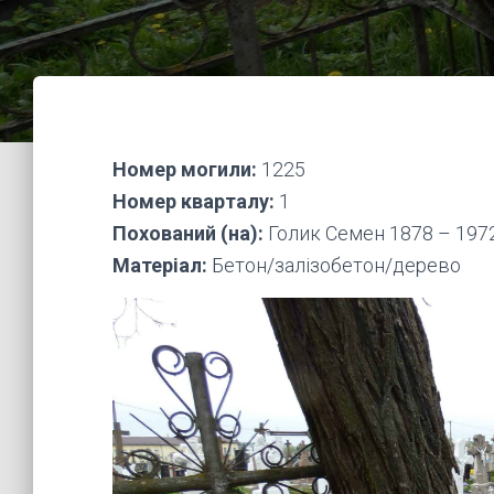
Номер могили:
1225
Номер кварталу:
1
Похований (на):
Голик Семен 1878 – 1972
Матеріал:
Бетон/залізобетон/дерево