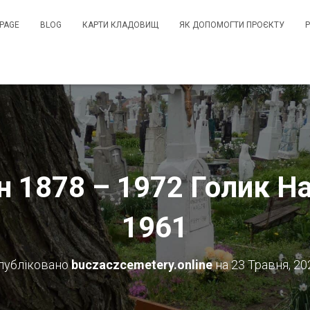
PAGE
BLOG
КАРТИ КЛАДОВИЩ
ЯК ДОПОМОГТИ ПРОЄКТУ
н 1878 – 1972 Голик На
1961
публіковано
buczaczcemetery.online
на
23 Травня, 20