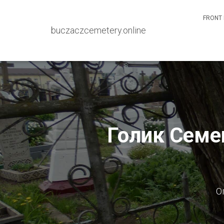
FRONT 
buczaczcemetery.online
Голик Семе
О