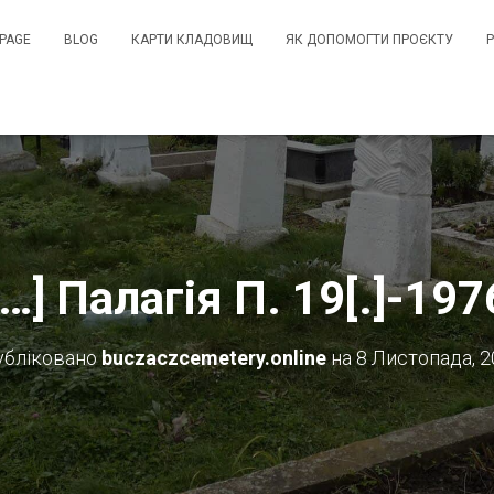
PAGE
BLOG
КАРТИ КЛАДОВИЩ
ЯК ДОПОМОГТИ ПРОЄКТУ
[…] Палагія П. 19[.]-197
убліковано
buczaczcemetery.online
на
8 Листопада, 