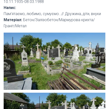
10.11.1935-08.03.1988
Напис:
Пам’ятаємо, любимо, сумуємо…// Дружина, діти, внуки
Матеріал:
Бетон/Залізобетон/Мармурова крихта/
Граніт/Метал