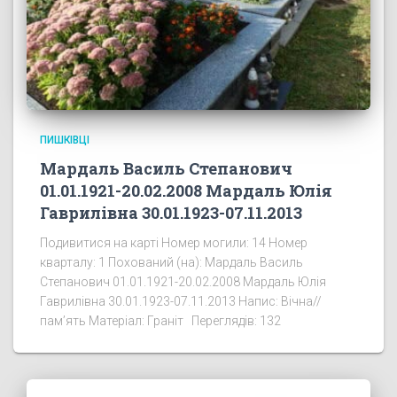
ПИШКІВЦІ
Мардаль Василь Степанович
01.01.1921-20.02.2008 Мардаль Юлія
Гаврилівна 30.01.1923-07.11.2013
Подивитися на карті Номер могили: 14 Номер
кварталу: 1 Похований (на): Мардаль Василь
Степанович 01.01.1921-20.02.2008 Мардаль Юлія
Гаврилівна 30.01.1923-07.11.2013 Напис: Вічна//
пам’ять Матеріал: Граніт Переглядів: 132