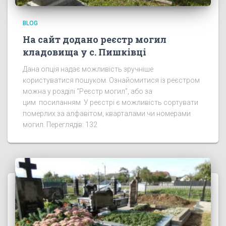
BLOG
На сайт додано реєстр могил
кладовища у с. Пишківці
Дана опція надає можливість зручніше
користуватися пошуком. Ознайомитися із реєстром
можна у розділі “Реєстр могил”, або за
цим посиланням У реєстрі є можливість сортувати
померлих за алфавітом, кварталами чи номерами
могил. Переглядів: 132