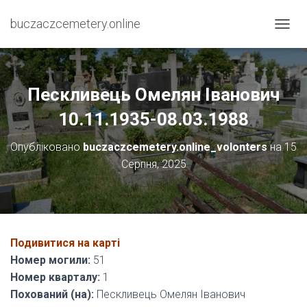
buczaczcemetery.online
П
Е
Р
Е
М
Пескливець Омелян Іванович
К
Н
10.11.1935-08.03.1988
У
Т
Опубліковано
buczaczcemetery.online_volonters
на
15
И
Серпня, 2025
Н
А
В
І
Г
А
Подивитися на карті
Ц
І
Номер могили:
51
Ю
Номер кварталу:
1
Похований (на):
Пескливець Омелян Іванович