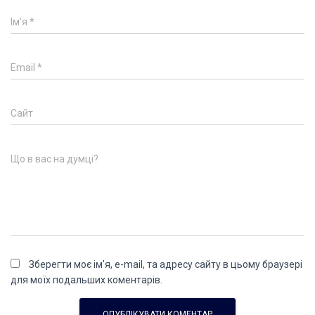
Ім'я
*
Email
*
Сайт
Що в вас на думці?
Зберегти моє ім'я, e-mail, та адресу сайту в цьому браузері
для моїх подальших коментарів.