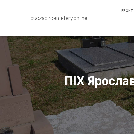
FRONT 
buczaczcemetery.online
ПІХ Ярослав