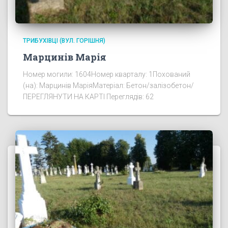
ТРИБУХІВЦІ (ВУЛ. ГОРІШНЯ)
Марцинів Марія
Номер могили: 1604Номер кварталу: 1Похований
(на): Марцинів МаріяМатеріал: Бетон/залізобетон/
ПЕРЕГЛЯНУТИ НА КАРТІ Переглядів: 62