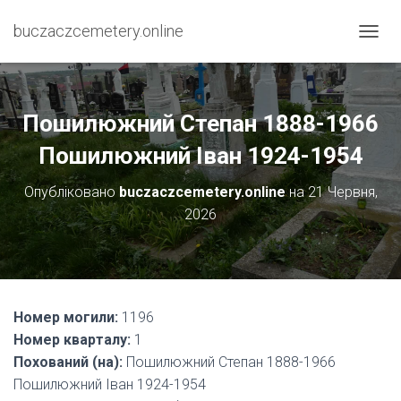
buczaczcemetery.online
П
Е
Р
Е
М
Пошилюжний Степан 1888-1966
К
Н
Пошилюжний Іван 1924-1954
У
Т
Опубліковано
buczaczcemetery.online
на
21 Червня,
И
2026
Н
А
В
І
Г
А
Номер могили:
1196
Ц
І
Номер кварталу:
1
Ю
Похований (на):
Пошилюжний Степан 1888-1966
Пошилюжний Іван 1924-1954