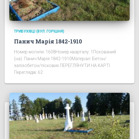
ТРИБУХІВЦІ (ВУЛ. ГОРІШНЯ)
Панич Марія 1842-1910
Номер могили: 1608Номер кварталу: 1Похований
(на): Панич Марія 1842-1910Матеріал: Бетон/
залізобетон/пісковик ПЕРЕГЛЯНУТИ НА КАРТІ
Переглядів: 62