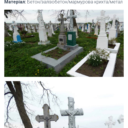
Матеріал:
Бетон/залізобетон/мармурова крихта/метал