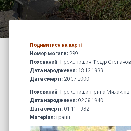
Подивитися на карті
Номер могили:
289
Похований:
Прокопишин Федір Степано
Дата народження:
13.12.1939
Дата смерті:
20.07.2000
Похований:
Прокопишин Ірина Михайлів
Дата народження:
02.08.1940
Дата смерті:
01.11.1982
Матеріал:
граніт