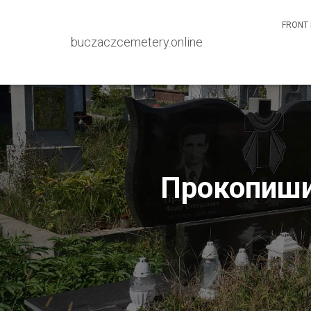
FRONT 
buczaczcemetery.online
Прокопиши