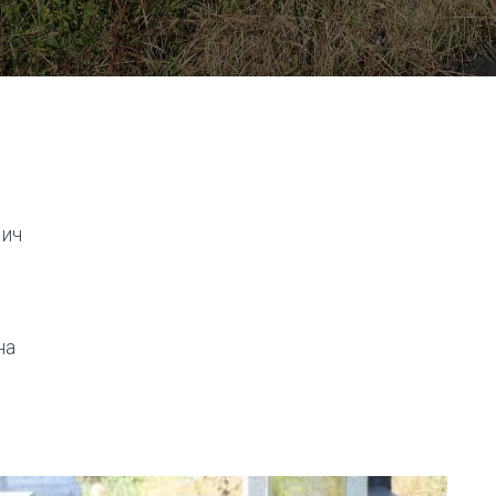
вич
на