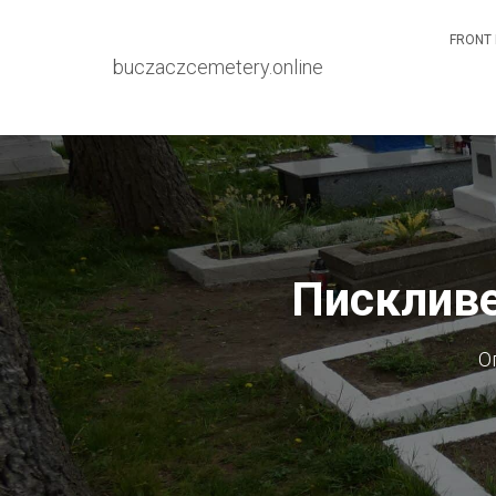
FRONT 
buczaczcemetery.online
Пискливе
О