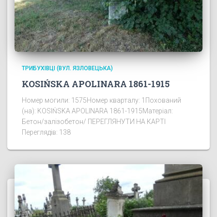
ТРИБУХІВЦІ (ВУЛ. ЯЗЛОВЕЦЬКА)
KOSIŃSKA APOLINARA 1861-1915
Номер могили: 1575Номер кварталу: 1Похований
(на): KOSIŃSKA APOLINARA 1861-1915Матеріал:
Бетон/залізобетон/ ПЕРЕГЛЯНУТИ НА КАРТІ
Переглядів: 138