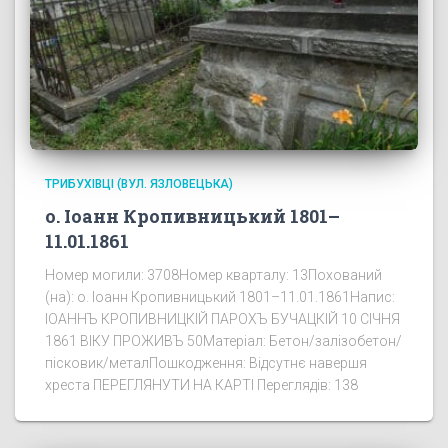
ТРИБУХІВЦІ (ВУЛ. ЯЗЛОВЕЦЬКА)
о. Іоанн Кропивницький 1801–
11.01.1861
Номер могили: 3708Номер кварталу: 13Похований
(на): о. Іоанн Кропивницький 1801–11.01.1861Напис:
ІОАННЪ КРОПИВНИЦКІЙ ПАРОХЪ БУЧАЦКІЙ 10 СІЧНЯ
1861 ВІКУ ПРОЖИВЪ 50Матеріал: Бетон/залізобетон/
пісковик/металПошкодження: Відсутнє навершя
хреста ПЕРЕГЛЯНУТИ НА КАРТІ Переглядів: 138