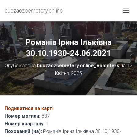
buczaczcemetery.online
П
Е
Р
Е
М
Романів Ірина Ільківна
К
Н
30.10.1930-24.06.2021
У
Т
Опубліковано
buczaczcemetery.online_volonters
на
12
И
Квітня, 2025
Н
А
В
І
Г
А
Подивитися на карті
Ц
І
Номер могили:
837
Ю
Номер кварталу:
1
Похований (на):
Романів Ірина Ільківна 30.10.1930-