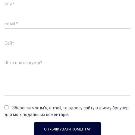
Ім'я
*
Email
*
Сайт
Що в вас на думці?
Зберегти моє ім'я, e-mail, та адресу сайту в цьому браузері
для моїх подальших коментарів.