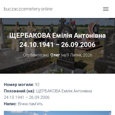
buczaczcemetery.online
П
Е
Р
Е
М
ЩЕРБАКОВА Емілія Антонівна
К
Н
24.10.1941 – 26.09.2006
У
Т
Опубліковано
Олег
на
9 Липня, 2026
И
Н
А
В
І
Г
Номер могили:
92
А
Похований (на):
ЩЕРБАКОВА Емілія Антонівна
Ц
І
24.10.1941 – 26.09.2006
Ю
Напис:
Вічна пам’ять